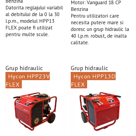
Benzina
Motor: Vanguard 18 CP
Datorita reglajului variabil
Benzina
al debitului de la 0 la 30
Pentru utilizatori care
l.p.m., modelul HPP13
necesita putere mare si
FLEX poate fi utilizat
doresc un grup hidraulic la
pentru multe scule.
40 l.p.m. robust, de inalta
calitate.
Grup hidraulic
Grup hidraulic
Hycon HPP23V
Hycon HPP13D
FLEX
FLEX