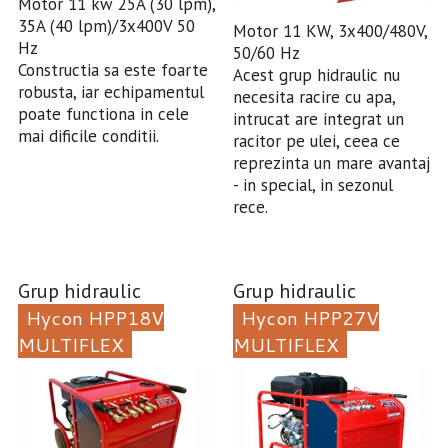
Motor 11 kw 25A (30 lpm),
35A (40 lpm)/3x400V 50
Motor 11 KW, 3x400/480V,
Hz
50/60 Hz
Constructia sa este foarte
Acest grup hidraulic nu
robusta, iar echipamentul
necesita racire cu apa,
poate functiona in cele
intrucat are integrat un
mai dificile conditii.
racitor pe ulei, ceea ce
reprezinta un mare avantaj
- in special, in sezonul
rece.
Grup hidraulic
Grup hidraulic
Hycon HPP18V
Hycon HPP27V
MULTIFLEX
MULTIFLEX